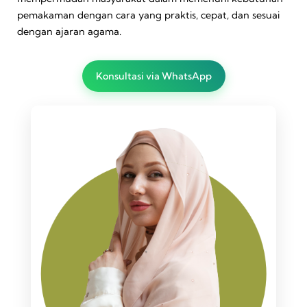
pemakaman dengan cara yang praktis, cepat, dan sesuai
dengan ajaran agama.
Konsultasi via WhatsApp