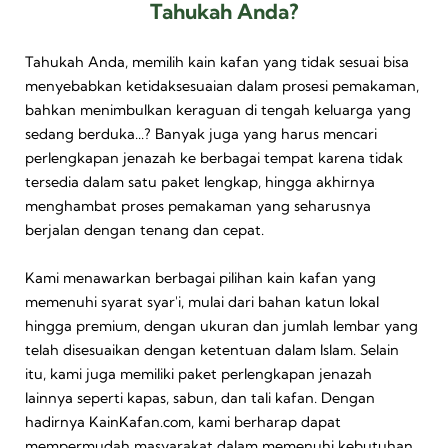
Tahukah Anda?
Tahukah Anda, memilih kain kafan yang tidak sesuai bisa
menyebabkan ketidaksesuaian dalam prosesi pemakaman,
bahkan menimbulkan keraguan di tengah keluarga yang
sedang berduka...? Banyak juga yang harus mencari
perlengkapan jenazah ke berbagai tempat karena tidak
tersedia dalam satu paket lengkap, hingga akhirnya
menghambat proses pemakaman yang seharusnya
berjalan dengan tenang dan cepat.
Kami menawarkan berbagai pilihan kain kafan yang
memenuhi syarat syar'i, mulai dari bahan katun lokal
hingga premium, dengan ukuran dan jumlah lembar yang
telah disesuaikan dengan ketentuan dalam Islam. Selain
itu, kami juga memiliki paket perlengkapan jenazah
lainnya seperti kapas, sabun, dan tali kafan. Dengan
hadirnya KainKafan.com, kami berharap dapat
mempermudah masyarakat dalam memenuhi kebutuhan