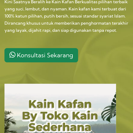
Kini Saatnya Beralih ke Kain Kafan Berkualitas pilihan terbaik
yang suci, lembut, dan nyaman. Kain kafan kami terbuat dari
100% katun pilihan, putih bersih, sesuai standar syariat Islam.
Dirancang khusus untuk memberikan penghormatan terakhir
yang layak, dijahit rapi, dan siap digunakan tanpa repot.
Konsultasi Sekarang