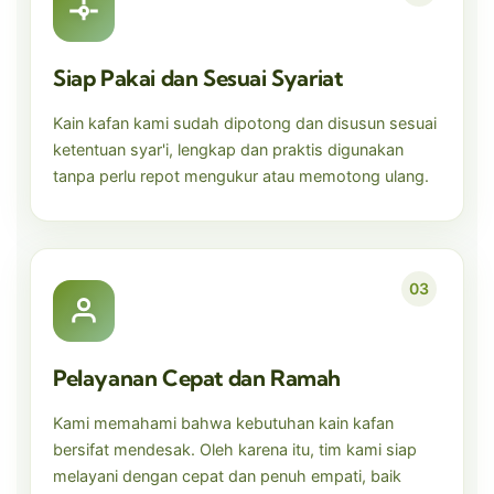
Siap Pakai dan Sesuai Syariat
Kain kafan kami sudah dipotong dan disusun sesuai
ketentuan syar'i, lengkap dan praktis digunakan
tanpa perlu repot mengukur atau memotong ulang.
03
Pelayanan Cepat dan Ramah
Kami memahami bahwa kebutuhan kain kafan
bersifat mendesak. Oleh karena itu, tim kami siap
melayani dengan cepat dan penuh empati, baik