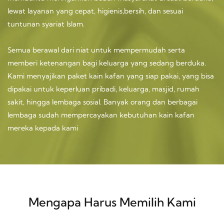
lewat layanan yang cepat, higienis,bersih, dan sesuai
tuntunan syariat Islam.
Semua berawal dari niat untuk mempermudah serta
memberi ketenangan bagi keluarga yang sedang berduka.
Kami menyajikan paket kain kafan yang siap pakai, yang bisa
dipakai untuk keperluan pribadi, keluarga, masjid, rumah
sakit, hingga lembaga sosial. Banyak orang dan berbagai
lembaga sudah mempercayakan kebutuhan kain kafan
mereka kepada kami
Mengapa Harus Memilih Kami