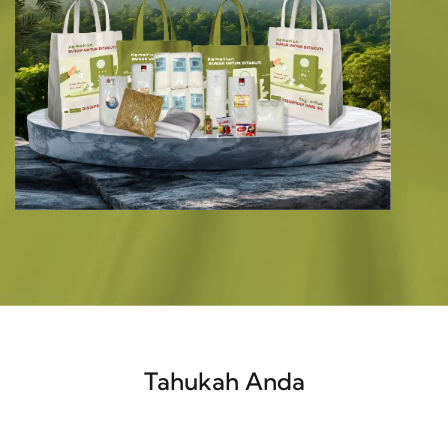
Tahukah Anda