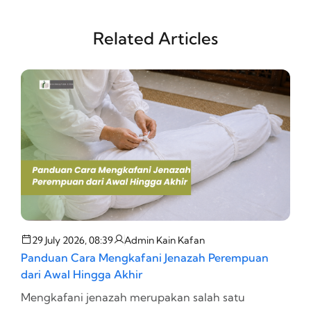
Related Articles
29 July 2026, 08:39
Admin Kain Kafan
Panduan Cara Mengkafani Jenazah Perempuan
T
dari Awal Hingga Akhir
d
Mengkafani jenazah merupakan salah satu
P