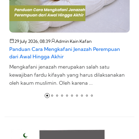
29 July 2026, 08:39
Admin Kain Kafan
Panduan Cara Mengkafani Jenazah Perempuan
T
dari Awal Hingga Akhir
d
Mengkafani jenazah merupakan salah satu
P
kewajiban fardu kifayah yang harus dilaksanakan
la
oleh kaum muslimin. Oleh karena ...
t