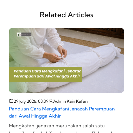
Related Articles
29 July 2026, 08:39
Admin Kain Kafan
Panduan Cara Mengkafani Jenazah Perempuan
T
dari Awal Hingga Akhir
d
Mengkafani jenazah merupakan salah satu
P