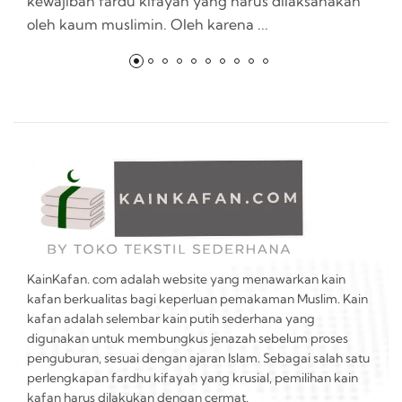
kewajiban fardu kifayah yang harus dilaksanakan
la
oleh kaum muslimin. Oleh karena ...
t
KainKafan. com adalah website yang menawarkan kain
kafan berkualitas bagi keperluan pemakaman Muslim. Kain
kafan adalah selembar kain putih sederhana yang
digunakan untuk membungkus jenazah sebelum proses
penguburan, sesuai dengan ajaran Islam. Sebagai salah satu
perlengkapan fardhu kifayah yang krusial, pemilihan kain
kafan harus dilakukan dengan cermat.