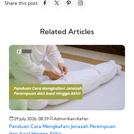
Share this post:
Related Articles
29 July 2026, 08:39
Admin Kain Kafan
Panduan Cara Mengkafani Jenazah Perempuan
T
dari Awal Hingga Akhir
d